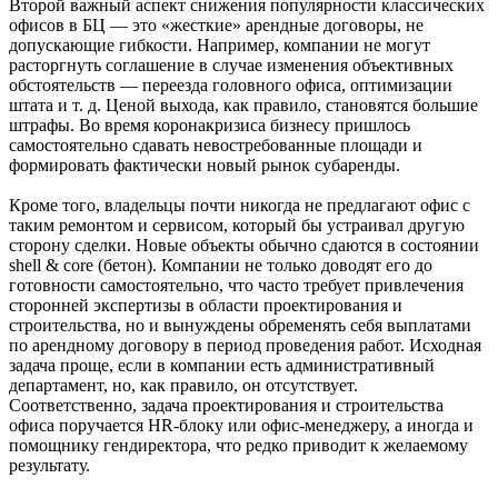
Второй важный аспект снижения популярности классических
офисов в БЦ — это «жесткие» арендные договоры, не
допускающие гибкости. Например, компании не могут
расторгнуть соглашение в случае изменения объективных
обстоятельств — переезда головного офиса, оптимизации
штата и т. д. Ценой выхода, как правило, становятся большие
штрафы. Во время коронакризиса бизнесу пришлось
самостоятельно сдавать невостребованные площади и
формировать фактически новый рынок субаренды.
Кроме того, владельцы почти никогда не предлагают офис с
таким ремонтом и сервисом, который бы устраивал другую
сторону сделки. Новые объекты обычно сдаются в состоянии
shell & core (бетон). Компании не только доводят его до
готовности самостоятельно, что часто требует привлечения
сторонней экспертизы в области проектирования и
строительства, но и вынуждены обременять себя выплатами
по арендному договору в период проведения работ. Исходная
задача проще, если в компании есть административный
департамент, но, как правило, он отсутствует.
Соответственно, задача проектирования и строительства
офиса поручается HR-блоку или офис-менеджеру, а иногда и
помощнику гендиректора, что редко приводит к желаемому
результату.