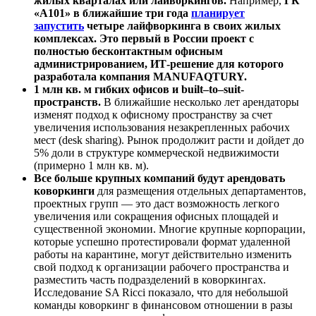
жилых кварталах или лайворкингов.
Например,
ГК
«А101» в ближайшие три года
планирует
запустить
четыре лайфворкинга в своих жилых
комплексах. Это первый в России проект с
полностью бесконтактным офисным
администрированием, ИТ-решение для которого
разработала компания
MANUFAQTURY.
1 млн кв. м гибких офисов и
built–to–suit-
пространств.
В ближайшие несколько лет арендаторы
изменят подход к офисному пространству за счет
увеличения использования незакрепленных рабочих
мест (desk sharing). Рынок продолжит расти и дойдет до
5% доли в структуре коммерческой недвижимости
(примерно 1 млн кв. м).
Все больше крупных компаний будут арендовать
коворкинги
для размещения отдельных департаментов,
проектных групп — это даст возможность легкого
увеличения или сокращения офисных площадей и
существенной экономии. Многие крупные корпорации,
которые успешно протестировали формат удаленной
работы на карантине, могут действительно изменить
свой подход к организации рабочего пространства и
разместить часть подразделений в коворкингах.
Исследование SA Ricci показало, что для небольшой
команды коворкинг в финансовом отношении в разы