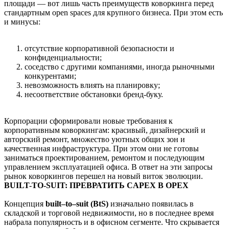
площади — вот лишь часть преимуществ коворкинга перед
стандартным open spaces для крупного бизнеса. При этом есть
и минусы:
отсутствие корпоративной безопасности и
конфиденциальности;
соседство с другими компаниями, иногда рыночными
конкурентами;
невозможность влиять на планировку;
несоответствие обстановки бренд-буку.
Корпорации сформировали новые требования к
корпоративным коворкингам: красивый, дизайнерский и
авторский ремонт, множество уютных общих зон и
качественная инфраструктура. При этом они не готовы
заниматься проектированием, ремонтом и последующим
управлением эксплуатацией офиса. В ответ на эти запросы
рынок коворкингов перешел на новый виток эволюции.
BUILT-TO-SUIT: ПРЕВРАТИТЬ CAPEX В OPEX
Концепция
built–to–suit
(BtS)
изначально появилась в
складской и торговой недвижимости, но в последнее время
набрала популярность и в офисном сегменте. Что скрывается