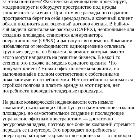
за этим понятием? Фактически арендодатель проектирует,
модернизирует и оборудует пространство под нужды
конкретного заказчика. При этом все расходы по созданию
пространства берет на себя арендодатель, а конечный клиент
обязан подписать долгосрочный договор аренды. В built-to-
suit-модели капитальные расходы (CAPEX), необходимые для
создания площадки, становятся для арендатора
операционными (OPEX) и растянуты во времени. Компании
избавляются от необходимости единовременно отвлекать
крупные средства из бюджета на ремонт, которые вместо
этого могут направить на развитие бизнеса. В какой-то
степени это похоже на модель офисного кредита. Что
получает клиент? Новый офис по цене коворкинга, но
выполненный в полном соответствии с собственными
пожеланиями и потребностями. Нет потребности заниматься
стройкой полгода и платить аренду за этот период, нет
потребности проводить тендерные процедуры.
На рынке коммерческой недвижимости есть немало
компаний, оказывающих fit-out-услуги (комплексное создание
площадок), но самостоятельное создание и последующее
управление офисным пространством — достаточно
ресурсоемкая задача, поэтому все больше компаний стремятся
передать ее на аутсорс. Это порождает потребность в
операторах, которые закрывают все процессы — от подбора