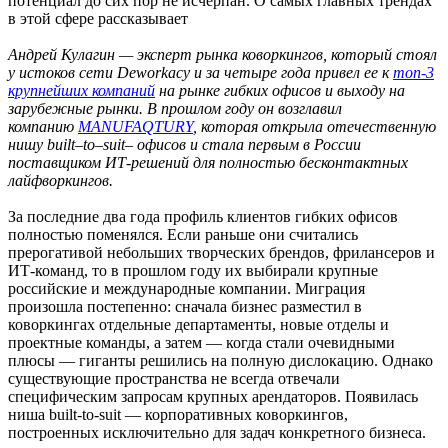
потенциал до сих пор не исчерпан. О самых главных трендах
в этой сфере рассказывает
Андрей Кулагин — эксперт рынка коворкингов, который стоял
у истоков сети Deworkacy и за четыре года привел ее к
топ-3
крупнейших компаний
на рынке гибких офисов и выходу на
зарубежные рынки. В прошлом году он возглавил
компанию
MANUFAQTURY
, которая открыла отечественную
нишу built–to–suit– офисов и стала первым в России
поставщиком ИТ-решений для полностью бесконтактных
лайфворкингов.
За последние два года профиль клиентов гибких офисов
полностью поменялся. Если раньше они считались
прерогативой небольших творческих брендов, фрилансеров и
ИТ-команд, то в прошлом году их выбирали крупные
российские и международные компании. Миграция
произошла постепенно: сначала бизнес разместил в
коворкингах отдельные департаменты, новые отделы и
проектные команды, а затем — когда стали очевидными
плюсы — гиганты решились на полную дислокацию. Однако
существующие пространства не всегда отвечали
специфическим запросам крупных арендаторов. Появилась
ниша built-to-suit — корпоративных коворкингов,
построенных исключительно для задач конкретного бизнеса.