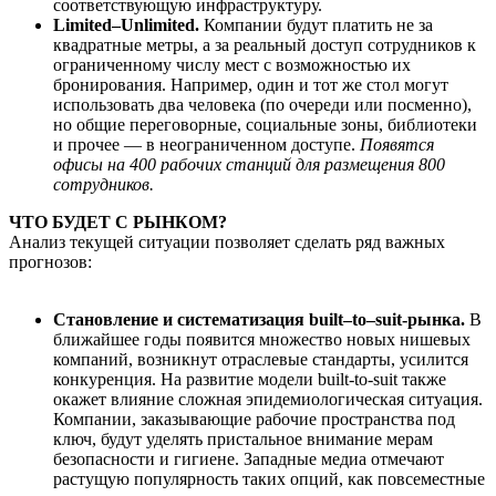
соответствующую инфраструктуру.
Limited–Unlimited.
Компании будут платить не за
квадратные метры, а за реальный доступ сотрудников к
ограниченному числу мест с возможностью их
бронирования. Например, один и тот же стол могут
использовать два человека (по очереди или посменно),
но общие переговорные, социальные зоны, библиотеки
и прочее — в неограниченном доступе.
Появятся
офисы на 400 рабочих станций для размещения 800
сотрудников.
ЧТО БУДЕТ С РЫНКОМ?
Анализ текущей ситуации позволяет сделать ряд важных
прогнозов:
Становление и систематизация
built–to–suit-рынка.
В
ближайшее годы появится множество новых нишевых
компаний, возникнут отраслевые стандарты, усилится
конкуренция. На развитие модели built-to-suit также
окажет влияние сложная эпидемиологическая ситуация.
Компании, заказывающие рабочие пространства под
ключ, будут уделять пристальное внимание мерам
безопасности и гигиене. Западные медиа отмечают
растущую популярность таких опций, как повсеместные