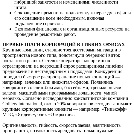
гибридной занятости и изменениями численности
штата.
Сокращение времени на подготовку к переезду в офис и
его оснащение всем необходимым, включая
подключение сервисов.
Экономия финансовых и организационных ресурсов на
проведение ремонтных работ.
ПЕРВЫЕ ШАГИ КОРПОРАЦИЙ В ГИБКИХ ОФИСАХ
Крупные компании, ставшие трендсеттерами миграции в
пространства нового типа, подстегнули очередной виток
роста этого рынка. Сетевые операторы коворкингов
отреагировали на возросший спрос расширением линейки
предложения и нестандартными подходами. Конкуренция
породила быстрое распространение новых концепций —
например, зеленых или диджитал-офисов. Появились
коворкинги со слип-боксами, бассейнами, тренажерными
залами, масштабными программами лояльности, умной
мебелью. Согласно исследованию консалтинговой компании
Colliers International, около 20% коворкингов сегодня занимают
крупные корпоративные клиенты — например, «Тинькофф»,
МТС, «Яндекс», банк «Открытие».
Оригинальность, гибкость, скорость заезда, адаптивность
пространств, возможность арендовать только нужные