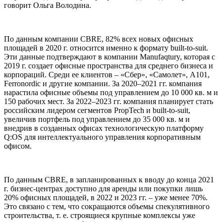
говорит Ольга Володина.
По данным компании CBRE, 82% всех новых офисных
площадей в 2020 г. относится именно к формату built-to-suit.
Эти данные подтверждают в компании Manufaqtury, которая с
2019 г. создает офисные пространства для среднего бизнеса и
корпораций. Среди ее клиентов – «Сбер», «Самолет», А101,
Ferronordic и другие компании. За 2020–2021 гг. компания
нарастила офисные объемы под управлением до 10 000 кв. м и
150 рабочих мест. За 2022–2023 гг. компания планирует стать
российским лидером сегментов PropTech и built-to-suit,
увеличив портфель под управлением до 35 000 кв. м и
внедрив в созданных офисах технологическую платформу
Q:OS для интеллектуального управления корпоративным
офисом.
По данным CBRE, в запланированных к вводу до конца 2021
г. бизнес-центрах доступно для аренды или покупки лишь
20% офисных площадей, в 2022 и 2023 гг. – уже менее 70%.
Это связано с тем, что сокращаются объемы спекулятивного
строительства, т. е. строящиеся крупные комплексы уже