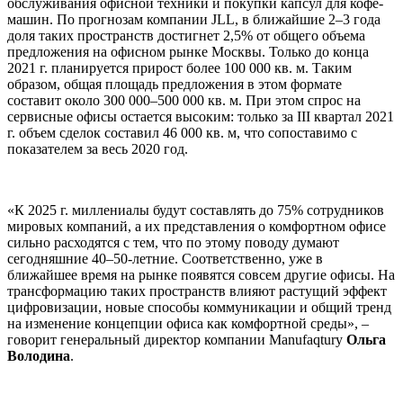
обслуживания офисной техники и покупки капсул для кофе-
машин. По прогнозам компании JLL, в ближайшие 2–3 года
доля таких пространств достигнет 2,5% от общего объема
предложения на офисном рынке Москвы. Только до конца
2021 г. планируется прирост более 100 000 кв. м. Таким
образом, общая площадь предложения в этом формате
составит около 300 000–500 000 кв. м. При этом спрос на
сервисные офисы остается высоким: только за III квартал 2021
г. объем сделок составил 46 000 кв. м, что сопоставимо с
показателем за весь 2020 год.
«К 2025 г. миллениалы будут составлять до 75% сотрудников
мировых компаний, а их представления о комфортном офисе
сильно расходятся с тем, что по этому поводу думают
сегодняшние 40–50-летние. Соответственно, уже в
ближайшее время на рынке появятся совсем другие офисы. На
трансформацию таких пространств влияют растущий эффект
цифровизации, новые способы коммуникации и общий тренд
на изменение концепции офиса как комфортной среды», –
говорит генеральный директор компании Manufaqtury
Ольга
Володина
.