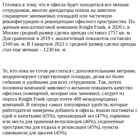
Готовясь к тому, что в офисах будет находиться все меньше
сотрудников, многие арендаторы пошли на заметное
сокращение занимаемых площадей или частичную
реконфигурацию и реконцепцию офисного пространства. По
данным консалтинговой компании Knight Frank, в 2020 г. в
Москве средний размер сделки аренды составил 1757 кв. м.
Для сравнения: в 2019 г. аналогичный показатель составлял
2169 кв. м. В I квартале 2021 г. средний размер сделки аренды
стал еще меньше – 1230 кв. м.
Те, кто пока не готов расстаться с дополнительными метрами,
модернизируют существующие площади, делая их более
гибкими и удобными для всех сотрудников. Так, почти
половина компаний заявляют о желании повышать качество
офисных помещений, которые они занимают, следует из
опроса Knight Frank среди почти 400 международных
компаний. В пятерку самых популярных удобств, которые
работодатели намерены добавить в офисы, вошли постаматы с
едой и напитками (65%), тренажерный зал (47%), парковки
или места для хранения велосипедов (46%), уединенные
пространства для отдыха и релаксации (45%), пункты
самовывоза для заказов (45%).