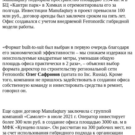
БЦ «Кантри парк» в Химках и отремонтировала его за
полгода. Инвестиции Manufaqtury в проект превысили 100
млн руб., договор аренды был заключен сроком на пять лет.
Офис создавался с учетом внедряемой Ferronordic гибридной
модели работы.
«Формат built-to-suit был выбран в первую очередь благодаря
его экономической эффективности – мы снижаем издержки на
неиспользуемые квадратные метры, уменьшая общую
площадь офиса практически в 2 раза», – объяснял выбор
формата директор по строительству региональной сети
Ferronordic
Олег Сафронов
(цитата по Inc. Russia). Кроме
того, компании не пришлось задействовать в создании офиса
собственную команду и инвестировать средства в ремонт,
говорил он.
Еще один договор Manufaqtury заключила с группой
компаний «Самолет» в июле 2021 г. Оператор инвестирует
более 300 млн руб. в создание офиса площадью 3000 кв. м в
МФК «Кунцево плаза». Он рассчитан на 300 рабочих мест, но
за счет использования гибридного подхода к организации