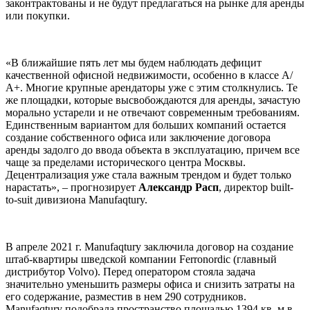
законтрактованы и не будут предлагаться на рынке для аренды
или покупки.
«В ближайшие пять лет мы будем наблюдать дефицит
качественной офисной недвижимости, особенно в классе А/
А+. Многие крупные арендаторы уже с этим столкнулись. Те
же площадки, которые высвобождаются для аренды, зачастую
морально устарели и не отвечают современным требованиям.
Единственным вариантом для больших компаний остается
создание собственного офиса или заключение договора
аренды задолго до ввода объекта в эксплуатацию, причем все
чаще за пределами исторического центра Москвы.
Децентрализация уже стала важным трендом и будет только
нарастать», – прогнозирует
Александр Расп
, директор built-
to-suit дивизиона Manufaqtury.
В апреле 2021 г. Manufaqtury заключила договор на создание
штаб-квартиры шведской компании Ferronordic (главный
дистрибутор Volvo). Перед оператором стояла задача
значительно уменьшить размеры офиса и снизить затраты на
его содержание, разместив в нем 290 сотрудников.
Manufaqtury подобрала пространство площадью 1394 кв. м в